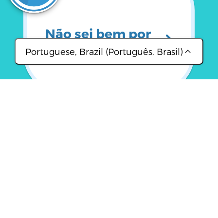
Não sei bem por
onde começar
Portuguese, Brazil (Português, Brasil)
(عربي)
(简体中文)
(Français)
(ខ្មែរ)
(Lingala)
(Português, Brasil)
Moradia
(Русский)
(Soomaali)