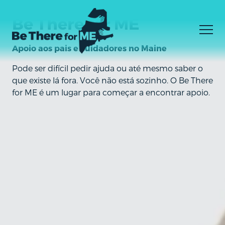
Skip
to
Be There for ME
main
content
Apoio aos pais e cuidadores no Maine
Pode ser difícil pedir ajuda ou até mesmo saber o
Men
NÃO SEI O QUE PRECISO
Facebook
Instagram
YouTube
que existe lá fora. Você não está sozinho. O Be There
EU SEI O QUE PRECISO
for ME é um lugar para começar a encontrar apoio.
COMO ESTAR LÁ