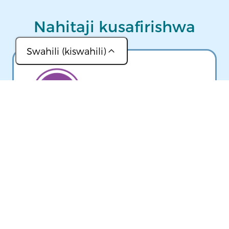
Nahitaji kusafirishwa
Swahili (kiswahili)
Image
(عربي)
(简体中文)
(Français)
(ខ្មែរ)
GO MAINE
(Lingala)
Unaweza kupata basi, treni, mtu
(Português, Brasil)
wa kujitolea, na chaguzi zingine
za usafiri wa umma mjini.
(Русский)
(Soomaali)