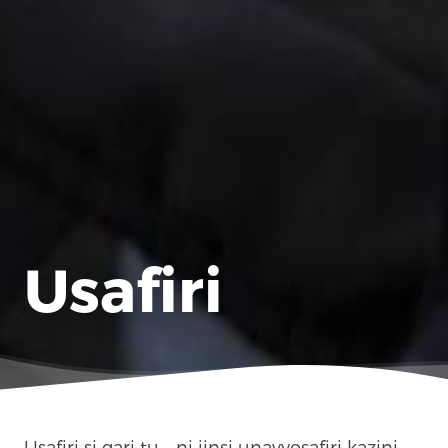
Usafiri
Usafiri si gari tu - ni jinsi unavyosafiri kazini,