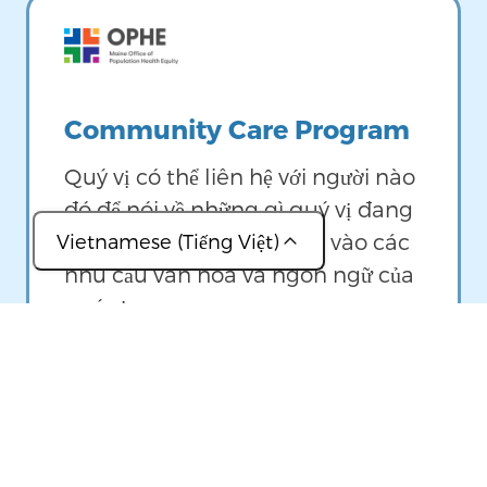
Image
Community Care Program
Quý vị có thể liên hệ với người nào
đó để nói về những gì quý vị đang
tìm kiếm, với sự tập trung vào các
Vietnamese (Tiếng Việt)
nhu cầu văn hóa và ngôn ngữ của
(عربي)
quý vị.
(简体中文)
(Français)
Image
(ខ្មែរ)
(Lingala)