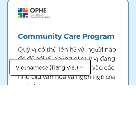
Image
Community Care Program
Quý vị có thể liên hệ với người nào
đó để nói về những gì quý vị đang
tìm kiếm, với sự tập trung vào các
Vietnamese (Tiếng Việt)
nhu cầu văn hóa và ngôn ngữ của
(عربي)
quý vị.
(简体中文)
(Français)
Image
(ខ្មែរ)
(Lingala)