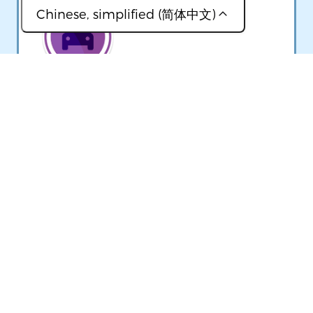
Image
Chinese, simplified (简体中文)
(عربي)
(简体中文)
(Français)
GO MAINE
(ខ្មែរ)
您可以按城镇搜索公共汽车、火车、
(Lingala)
志愿者及其他公共交通工具。
(Português, Brasil)
(Русский)
Image
(Soomaali)
(Español)
(kiswahili)