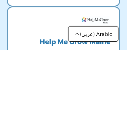
Image
Arabic (عربي)
Help Me Grow Maine
(عربي)
إذا كان لديك طفل يبلغ من العمر 8
(简体中文)
سنوات أو أقل، فيمكنك التحدث إلى
أخصائي دعم الأسرة لتحديد المكان الذي
(Français)
قد تجد فيه ما تبحث عنه.
(ខ្មែរ)
(Lingala)
(Português, Brasil)
Image
(Русский)