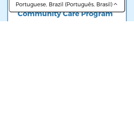
Portuguese, Brazil (Português, Brasil)
Community Care Program
(عربي)
É possível entrar em contato com
(简体中文)
alguém para conversar sobre o
que está procurando, com foco
(Français)
em suas necessidades culturais e
(ខ្មែរ)
idiomáticas.
(Lingala)
(Português, Brasil)
Image
(Русский)
(Soomaali)
Help Me Grow Maine
(Español)
Se tiver um filho com 8 anos de
(kiswahili)